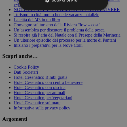
SCOPRI DI PIÙ
výhru
NOTTE VERDE E SETTIMANA DEL BUON VIVERE
Turismo in città: molto bene le vacanze natalizie
La città del ’43 in un libro
Strettamente necessari
Performance
Convegno sul turismo della Riviera “low – cost”
Targeting
Funzionalità
Un’assemblea per discutere il problema della pesca
Si respira già l’aria del Natale con il Presepe della Marineria
Un ulteriore episodio del processo per la morte di Pantani
I cookie strettamente necessari consentono le
funzionalità principali del sito web come
Iniziano i preparativi per la Nove Colli
l'accesso dell'utente e la gestione dell'account. Il
sito web non può essere utilizzato correttamente
Scopri anche…
senza i cookie strettamente necessari.
Provider /
Cookie Policy
Nome
Scadenza
Descrizione
Dominio
Dati Societari
Hotel Cesenatico Bimbi gratis
CookieScriptConsent
5 mesi 4
Questo coo
CookieScript
Hotel Cesenatico con centro benessere
settimane
viene
.hotel-
utilizzato da
Hotel Cesenatico con piscina
cesenatico.biz
servizio
Hotel Cesenatico per animali
Cookie-
Hotel Cesenatico per Vegetariani
Script.com 
Hotel Cesenatico sul mare
ricordare le
preferenze d
Informativa sulla privacy policy
consenso su
cookie dei
Argomenti
visitatori. È
necessario 
il banner de