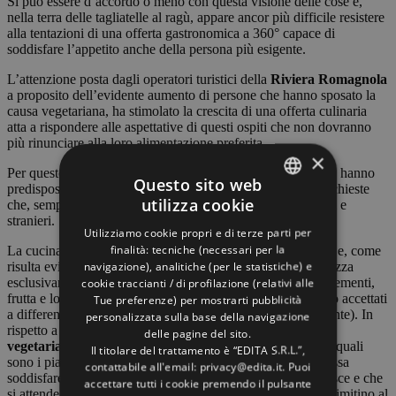
Si può essere d’accordo o meno con questa visione delle cose e,
nella terra delle tagliatelle al ragù, appare ancor più difficile resistere
alla tentazioni di una offerta gastronomica a 360° capace di
soddisfare l’appetito anche della persona più esigente.
L’attenzione posta dagli operatori turistici della
Riviera Romagnola
a proposito dell’evidente aumento di persone che hanno sposato la
causa vegetariana, ha stimolato la crescita di una offerta culinaria
atta a rispondere alle aspettative di questi ospiti che non dovranno
più rinunciare alla loro alimentazione preferita.
×
Per questo ci sono
hotel a Cesenatico per vegetariani
che hanno
Questo sito web
predisposto degli speciali menù proprio per soddisfare le richieste
utilizza cookie
che, sempre più spesso, vengono avanzate da clienti italiani e
ITALIAN
stranieri.
Utilizziamo cookie propri e di terze parti per
ENGLISH
finalità: tecniche (necessari per la
La cucina vegetariana rappresenta il rispetto per gli animali e, come
navigazione), analitiche (per le statistiche) e
risulta evidente, non include carne e neppure pesce ma utilizza
GERMAN
cookie traccianti / di profilazione (relativi alle
esclusivamente prodotti della terra come ortaggi, verdure, sementi,
frutta e loro derivati (ad esempio latticini, formaggi ect sono accettati
Tue preferenze) per mostrarti pubblicità
FRENCH
a differenza del veganesimo che non li prevede assolutamente). In
personalizzata sulla base della navigazione
rispetto a questa alimentazione, un
hotel a Cesenatico per
delle pagine del sito.
vegetariani
, deve avere uno chef che conosce esattamente quali
Il titolare del trattamento è “EDITA S.R.L.”,
sono i piatti che compongono un menù vegetariano che possa
contattabile all'email: privacy@edita.it. Puoi
soddisfare le aspettative di un cliente che aborra carne e pesce e che
accettare tutti i cookie premendo il pulsante
si attende una varietà di soluzioni a lui dedicate che non si limitino al