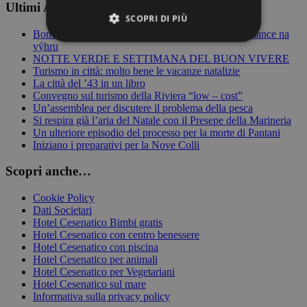
Ultimi Articoli su Cesenatico
SCOPRI DI PIÙ
Bonuskong Casino versus tradiční online hry vaše šance na
výhru
NOTTE VERDE E SETTIMANA DEL BUON VIVERE
Strettamente necessari
Performance
Turismo in città: molto bene le vacanze natalizie
La città del ’43 in un libro
Targeting
Funzionalità
Convegno sul turismo della Riviera “low – cost”
Un’assemblea per discutere il problema della pesca
I cookie strettamente necessari consentono le
Si respira già l’aria del Natale con il Presepe della Marineria
funzionalità principali del sito web come
Un ulteriore episodio del processo per la morte di Pantani
l'accesso dell'utente e la gestione dell'account. Il
Iniziano i preparativi per la Nove Colli
sito web non può essere utilizzato correttamente
senza i cookie strettamente necessari.
Scopri anche…
Provider /
Nome
Scadenza
Descrizione
Dominio
Cookie Policy
CookieScriptConsent
5 mesi 4
Questo coo
Dati Societari
CookieScript
settimane
viene
.hotel-
Hotel Cesenatico Bimbi gratis
utilizzato da
cesenatico.biz
Hotel Cesenatico con centro benessere
servizio
Hotel Cesenatico con piscina
Cookie-
Script.com 
Hotel Cesenatico per animali
ricordare le
Hotel Cesenatico per Vegetariani
preferenze d
Hotel Cesenatico sul mare
consenso su
cookie dei
Informativa sulla privacy policy
visitatori. È