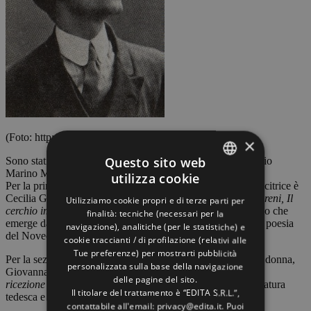
(Foto: http://it.wikipedia.org/wiki/)
×
Questo sito web
Sono stati assegnati i primi della Decima edizione del Premio
Marino Moretti di Cesenatico.
utilizza cookie
ITALIAN
Per la prima sezione, quella riservata alla “Filologia”, la vincitrice è
Cecilia Gibellini, per il lavoro “
Umberto Saba – Vittorio Sereni, Il
Utilizziamo cookie propri e di terze parti per
ENGLISH
cerchio imperfetto. Lettere 1946-1954
“, per il grande fascino che
finalità: tecniche (necessari per la
emerge dal carteggio di questi due grandi protagonisti della poesia
navigazione), analitiche (per le statistiche) e
GERMAN
del Novecento italiano.
cookie traccianti / di profilazione (relativi alle
Tue preferenze) per mostrarti pubblicità
FRENCH
Per la sezione “Storia e Critica Letteraria” ha vinto un’altra donna,
personalizzata sulla base della navigazione
Giovanna Cordibella, per il volume “
Hölderlin in Italia. La
delle pagine del sito.
ricezione letteraria
”, per il lavoro fatto sui rapporti tra letteratura
Il titolare del trattamento è “EDITA S.R.L.”,
tedesca e italiana nel Novecento.
contattabile all'email: privacy@edita.it. Puoi