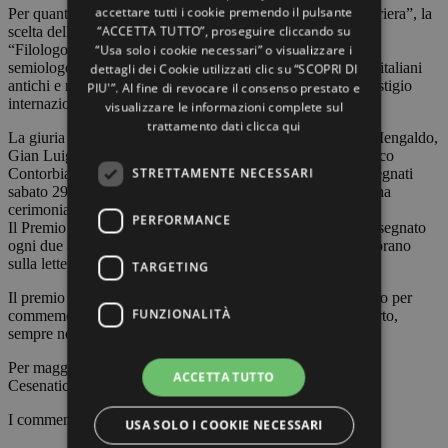
accettare tutti i cookie premendo il pulsante
Per quanto riguarda, invece, il prestigioso “Premio alla Carriera”, la
“ACCETTA TUTTO”, proseguire cliccando su
scelta della giuria è andata senza esitazione a Cesare Segre:
“Usa solo i cookie necessari” o visualizzare i
“Filologo, storico della lingua, critico letterario, linguista e
semiologo, si è occupato di testi spagnoli, antico-francesi e italiani
dettagli dei Cookie utilizzati clic su “SCOPRI DI
antichi e moderni. È oggi uno degli studiosi di maggior prestigio
PIU'”. Al fine di revocare il consenso prestato e
internazionale nel campo degli studi romanzi”.
visualizzare le informazioni complete sul
trattamento dati
clicca qui
La giuria del Premi Moretti è composta da Pier Vincenzo Mengaldo,
Gian Luigi Beccaria, Umberto Carpi, Ezio Raimondi, Franco
STRETTAMENTE NECESSARI
Contorbia e Pier Vincenzo Mengaldo: il premi saranno assegnati
sabato 29 ottobre al Teatro Comunale di Cesenatico, con una
cerimonia condotta da Arnaldo Colasanti.
PERFORMANCE
Il Premio Marino Moretti è un riconoscimento che viene assegnato
ogni due anni alle opere di filologia, storia e critica che lavorano
sulla letteratura italiana dell’Ottocento e del Novecento.
TARGETING
Il premio è stato istituito nel 1993 dal Comune di Cesenatico per
FUNZIONALITÀ
commemorare lo scrittore nato nel 1885 a Cesenatico e morto,
sempre nella cittadina romagnola, nel 1979.
Per maggiori informazioni visitare il sito di Casa Moretti a
ACCETTA TUTTO
Cesenatico: www.casamoretti.it.
I commenti sono chiusi.
USA SOLO I COOKIE NECESSARI